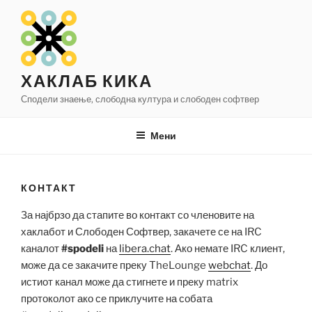
Оди
на
содржината
ХАКЛАБ КИКА
Сподели знаење, слободна култура и слободен софтвер
Мени
КОНТАКТ
За најбрзо да стапите во контакт со членовите на
хаклабот и Слободен Софтвер, закачете се на IRC
каналот
#spodeli
на
libera.chat
. Ако немате IRC клиент,
може да се закачите преку TheLounge
webchat
. До
истиот канал може да стигнете и преку matrix
протоколот ако се приклучите на собата