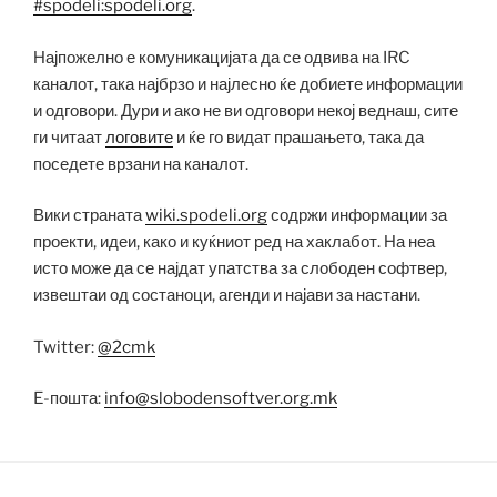
#spodeli:spodeli.org
.
Најпожелно е комуникацијата да се одвива на IRC
каналот, така најбрзо и најлесно ќе добиете информации
и одговори. Дури и ако не ви одговори некој веднаш, сите
ги читаат
логовите
и ќе го видат прашањето, така да
поседете врзани на каналот.
Вики страната
wiki.spodeli.org
содржи информации за
проекти, идеи, како и куќниот ред на хаклабот. На неа
исто може да се најдат упатства за слободен софтвер,
извештаи од состаноци, агенди и најави за настани.
Twitter:
@2cmk
E-пошта:
info@slobodensoftver.org.mk