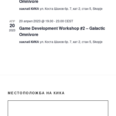
Omnivore
w
хаклаб КИКА
ул. Коста Шахов бр. 7, кат 2, стан 5, Skopje
s
N
20 април 2023 @ 19.00
-
23.00
CEST
АПР
a
20
Game Development Workshop #2 – Galactic
2023
v
Omnivore
i
хаклаб КИКА
ул. Коста Шахов бр. 7, кат 2, стан 5, Skopje
g
a
t
i
o
n
МЕСТОПОЛОЖБА НА КИКА