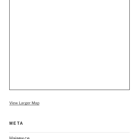
View Larger Map
МЕТА
Најави се