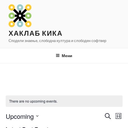
Оди
на
содржината
ХАКЛАБ КИКА
Сподели знаење, слободна култура и слободен софтвер
Мени
There are no upcoming events.
Upcoming
E
E
S
L
e
v
v
i
S
a