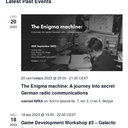
Latest Past Events
s
e
e
e
r
t
n
c
l
n
h
t
e
СЕП
t
20
V
c
2023
s
i
t
S
e
d
e
a
w
t
a
s
e
N
r
.
a
c
v
h
20 септември 2023 @ 20.00
-
21.30
CEST
i
a
The Enigma machine: A journey into secret
g
n
German radio communications
a
d
хаклаб КИКА
ул. Коста Шахов бр. 7, кат 2, стан 5, Skopje
t
V
i
18 мај 2023 @ 19.00
-
22.00
CEST
i
МАЈ
o
18
Game Development Workshop #3 – Galactic
n
e
2023