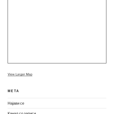
View Larger Map
МЕТА
Најави се
Канал со записи