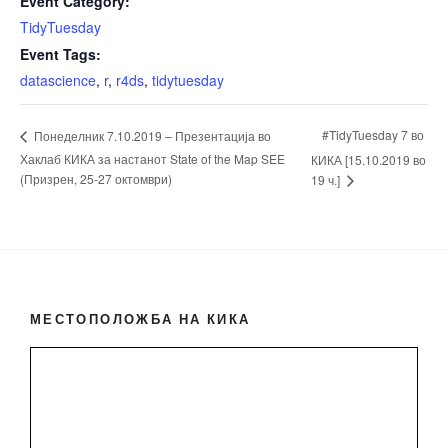
Event Category:
TidyTuesday
Event Tags:
datascience
,
r
,
r4ds
,
tidytuesday
#TidyTuesday 7 во
Понеделник 7.10.2019 – Презентација во
Хаклаб КИКА за настанот State of the Map SEE
КИКА [15.10.2019 во
(Призрен, 25-27 октомври)
19 ч.]
МЕСТОПОЛОЖБА НА КИКА