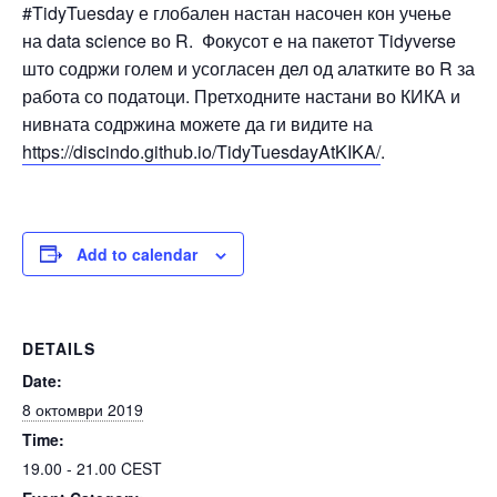
#TidyTuesday е глобален настан насочен кон учење
на data science во R. Фокусот е на пакетот Tidyverse
што содржи голем и усогласен дел од алатките во R за
работа со податоци. Претходните настани во КИКА и
нивната содржина можете да ги видите на
https://discindo.github.io/TidyTuesdayAtKIKA/
.
Add to calendar
DETAILS
Date:
8 октомври 2019
Time:
19.00 - 21.00
CEST