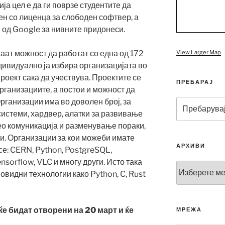
ја цел е да ги поврзе студентите да
вен со лиценца за слободен софтвер, а
 од Google за нивните придонеси.
View Larger Map
аат можност да работат со една од 172
дивидуално ја избира организацијата во
 проект сака да учествува. Проектите се
ПРЕБАРАЈ
организациите, а постои и можност да
Организации има во доволен број, за
Пребарувај
за:
системи, хардвер, алатки за развивање
ео комуникација и разменување пораки,
и. Организации за кои можеби имате
АРХИВИ
се: CERN, Python, PostgreSQL,
nsorflow, VLC и многу други.
Исто така
Архиви
овидни технологии како Python, C, Rust
е бидат отворени на 20 март и ќе
МРЕЖА