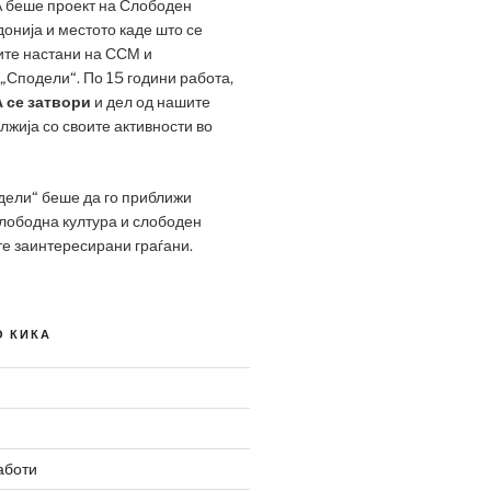
 беше проект на Слободен
онија и местото каде што се
ите настани на ССМ и
„Сподели“. По 15 години работа,
 се затвори
и дел од нашите
жија со своите активности во
дели“ беше да го приближи
слободна култура и слободен
те заинтересирани граѓани.
О КИКА
аботи