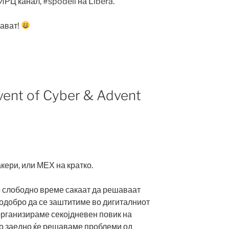
ИРЦ канал, #spodeli на Libera.
јават!
vent of Cyber & Advent
кери, или МЕХ на кратко.
о слободно време сакаат да решаваат
подобро да се заштитиме во дигиталниот
организираме секојдневен повик на
о заедно ќе решаваме проблеми од