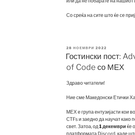
или да нè побарате на нашиот 
Со среќа на сите што ќе се при
ОБЈАВЕНО
28 НОЕМВРИ 2022
НА
Гостински пост: Ad
of Code со МЕХ
Здраво читатели!
Ние сме Македонски Етички Ха
МЕХ е група ентузијасти кои в
CTFs и заедно да научат како 
свет. Затоа, од
1 декември
ќе 
платформата Discord, каде шт