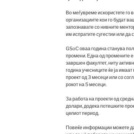
Во меѓувреме искористете го в
организациите кои го будат ва
запознавате со нивните ментор
им испратите сугестии или да се
GSoC оваа година станува пол
промени. Една од промените е
завршен факултет, ниту активн
година учесниците ќе ја имаат
проект од 3 месеци или со сог
рокот на 5 месеци.
За работа на проекти од сред
долари, додека потешките про
целиот период.
Повеќе информации можете да