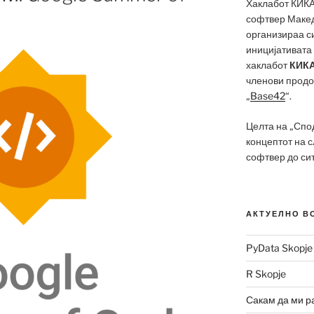
Хаклабот КИКА
софтвер Макед
организираа с
иницијативата 
хаклабот
КИКА
членови продол
„
Base42
“.
Целта на „Спо
концептот на 
софтвер до си
АКТУЕЛНО В
PyData Skopje
R Skopje
Сакам да ми р