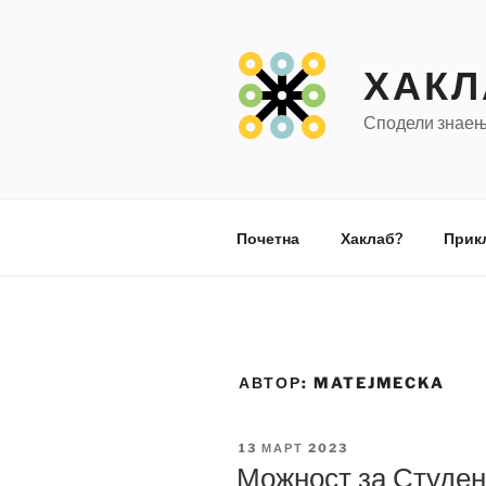
Оди
на
содржината
ХАКЛ
Сподели знаењ
Почетна
Хаклаб?
Прик
АВТОР:
MATEJMECKA
ОБЈАВЕНО
13 МАРТ 2023
НА
Можност за Студен