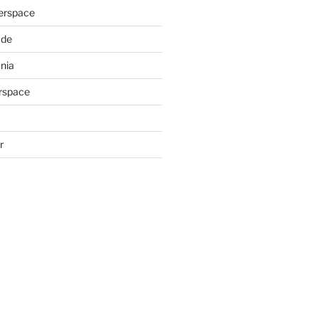
erspace
ade
nia
rspace
r