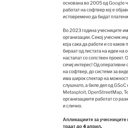
основана во 2005 од Google чи
работат на софтвер кој е обја
истовремено да бидат платени
Во 2023 година учесниците им
организации. Секој учесник ин
која сака да работи и со каков
бираат од листата на идеи на 
настапат со сопствен проект. 
сечиј интерес! Од оперативни 
на софтвер, до системи за вид
има широк спектар на можност
слушнато, а биле дел од GSoC 
Metasploit, OpenStreetMap, Te
организациите работат со разн
и слично.
Апликациите за учесниците ќ
траат до 4 април.