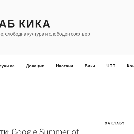
АБ КИКА
е, слободна култура и слободен софтвер
лучи се
Донации
Настани
Вики
ЧПП
Кон
ХАКЛАБ?
ти: Google Summer of