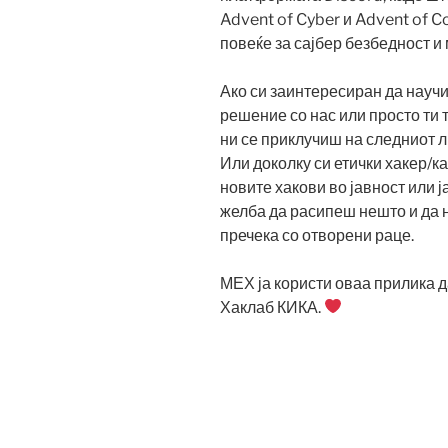
Advent of Cyber и Advent of C
повеќе за сајбер безбедност и
Ако си заинтересиран да научи
решение со нас или просто ти
ни се приклучиш на следниот л
Или доколку си етички хакер/ка
новите хакови во јавност или ј
желба да расипеш нешто и да н
пречека со отворени раце.
МЕХ ја користи оваа прилика 
Хаклаб КИКА.