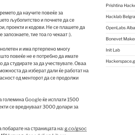
Prishtina Hack
ремето да научите повеќе за
Hacklab Belgr
шето љубопитство и почнете да се
и, проекти и кодови. Не се плашете да
OpenLabs Alba
 запознаете, тие тоа го чекаат :).
Bonevet Make
нолетен и има пртерпено многу
Init Lab
 што повеќе не е потребно да имате
Hackerspace.g
о да студирате за да учествувате. Оваа
 можноста да изберат дали ќе работат на
ласност од менторот да се продолжи
на големина Google ќе исплати 1500
екти се вреднуваат 3000 долари за
 побарате на страницата на:
g.co/gsoc