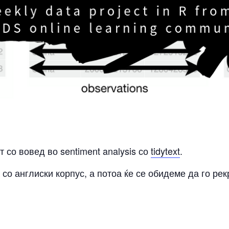
со вовед во sentiment analysis со
tidytext
.
 со англиски корпус, а потоа ќе се обидеме да го ре