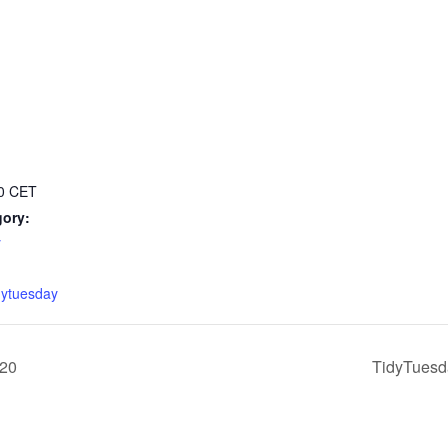
00
CET
gory:
y
:
dytuesday
020
TidyTuesd