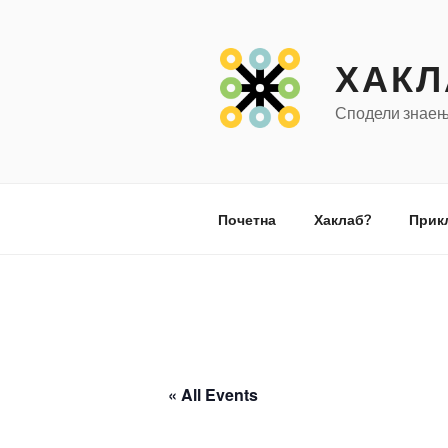
Оди
на
содржината
ХАКЛ
Сподели знаењ
Почетна
Хаклаб?
Прик
« All Events