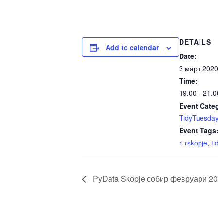
DETAILS
Add to calendar
Date:
3 март 2020
Time:
19.00 - 21.
Event Cate
TidyTuesda
Event Tags
r
,
rskopje
,
ti
PyData Skopje собир февруари 2