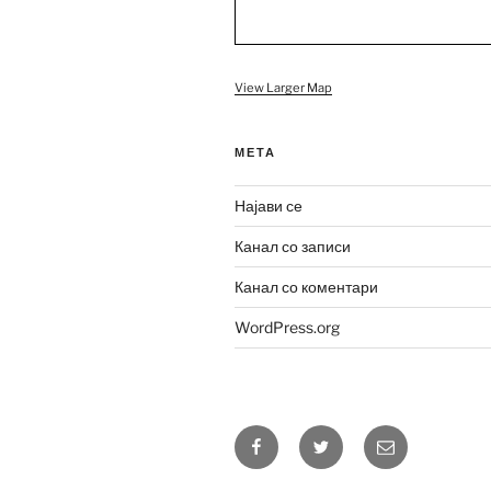
View Larger Map
МЕТА
Најави се
Канал со записи
Канал со коментари
WordPress.org
Facebook
Twitter
Адреса
за