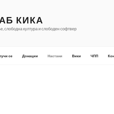
АБ КИКА
е, слободна култура и слободен софтвер
лучи се
Донации
Настани
Вики
ЧПП
Кон