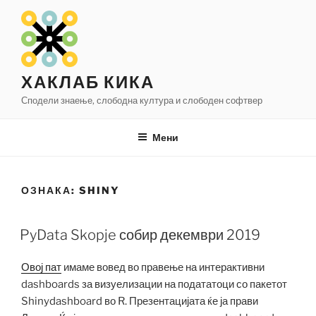
Оди
на
содржината
ХАКЛАБ КИКА
Сподели знаење, слободна култура и слободен софтвер
Мени
ОЗНАКА:
SHINY
PyData Skopje собир декември 2019
Овој пат
имаме вовед во правење на интерактивни
dashboards за визуелизации на подататоци со пакетот
Shinydashboard во R. Презентацијата ќе ја прави