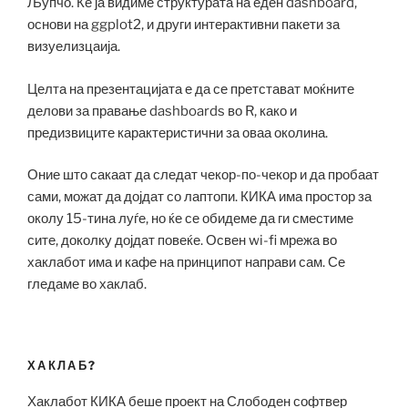
Љупчо. Ќе ја видиме структурата на еден dashboard,
основи на ggplot2, и други интерактивни пакети за
визуелизцаија.
Целта на презентацијата е да се претстават моќните
делови за правање dashboards во R, како и
предизвиците карактеристични за оваа околина.
Оние што сакаат да следат чекор-по-чекор и да пробаат
сами, можат да дојдат со лаптопи. КИКА има простор за
околу 15-тина луѓе, но ќе се обидеме да ги сместиме
сите, доколку дојдат повеќе. Освен wi-fi мрежа во
хаклабот има и кафе на принципот направи сам. Се
гледаме во хаклаб.
ХАКЛАБ?
Хаклабот КИКА беше проект на Слободен софтвер