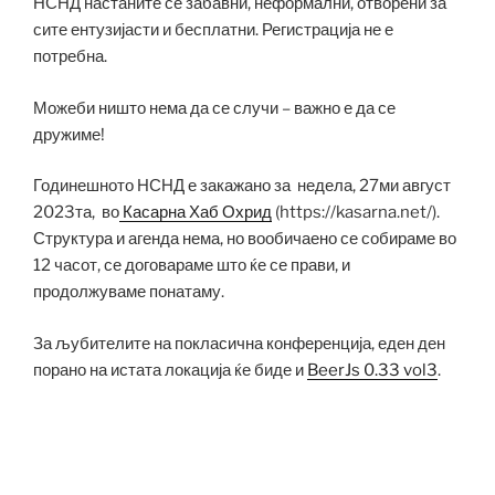
НСНД настаните се забавни, неформални, отворени за
сите ентузијасти и бесплатни. Регистрација не е
потребна.
Можеби ништо нема да се случи – важно е да се
дружиме!
Годинешното НСНД е закажано за недела, 27ми август
2023та, во
Касарна Хаб Охрид
(https://kasarna.net/).
Структура и агенда нема, но вообичаено се собираме во
12 часот, се договараме што ќе се прави, и
продолжуваме понатаму.
За љубителите на покласична конференција, еден ден
порано на истата локација ќе биде и
BeerJs 0.33 vol3
.