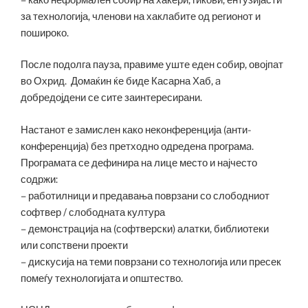
за технологија, членови на хаклабите од регионот и
пошироко.
После подолга пауза, правиме уште еден собир, овојпат
во Охрид. Домаќин ќе биде Касарна Хаб, a
добредојдени се сите заинтересирани.
Настанот е замислен како неконференција (анти-
конференција) без претходно одредена програмa.
Програмата се дефинира на лице место и најчесто
содржи:
– работилници и предавања поврзани со слободниот
софтвер / слободната култура
– демонстрација на (софтверски) алатки, библиотеки
или сопствени проекти
– дискусија на теми поврзани со технологија или пресек
помеѓу технологијата и општество.