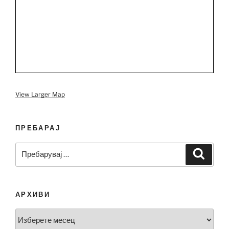
View Larger Map
ПРЕБАРАЈ
Пребарувај
Барај
за:
АРХИВИ
Архиви