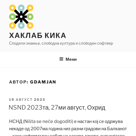
Оди
на
содржината
ХАКЛАБ КИКА
Сподели знаење, слободна култура и слободен софтвер
Мени
АВТОР:
GDAMJAN
ОБЈАВЕНО
19 АВГУСТ 2023
НА
NSND 2023та, 27ми август, Охрид
НСНД (Ništa se neće dogoditi) е настан кој се одржува
некаде од 2007ма година низ разни градови на Балканот
– како неформален собир на хакери, гикови, ентузијасти