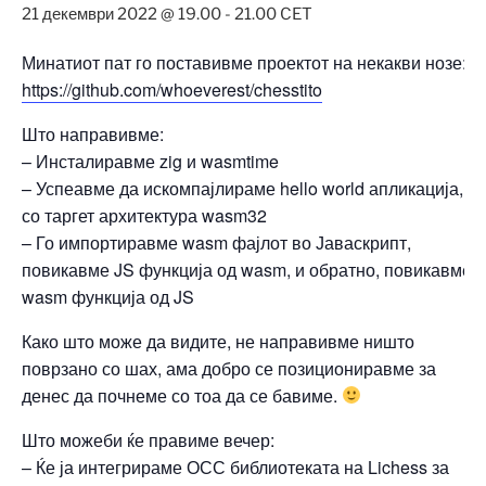
21 декември 2022 @ 19.00
-
21.00
CET
Минатиот пат го поставивме проектот на некакви нозе:
https://github.com/whoeverest/chesstito
Што направивме:
– Инсталиравме zig и wasmtime
– Успеавме да искомпајлираме hello world апликација,
со таргет архитектура wasm32
– Го импортиравме wasm фајлот во Јаваскрипт,
повикавме JS функција од wasm, и обратно, повикавме
wasm функција од JS
Како што може да видите, не направивме ништо
поврзано со шах, ама добро се позициониравме за
денес да почнеме со тоа да се бавиме.
Што можеби ќе правиме вечер:
– Ќе ја интегрираме ОСС библиотеката на Lichess за