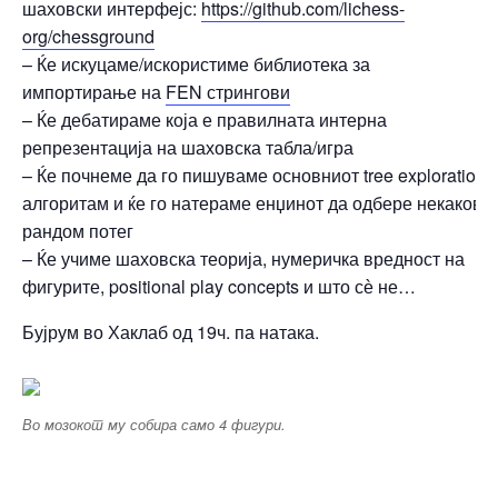
шаховски интерфејс:
https://github.com/lichess-
org/chessground
– Ќе искуцаме/искористиме библиотека за
импортирање на
FEN стрингови
– Ќе дебатираме која е правилната интерна
репрезентација на шаховска табла/игра
– Ќе почнеме да го пишуваме основниот tree exploration
алгоритам и ќе го натераме енџинот да одбере некаков
рандом потег
– Ќе учиме шаховска теорија, нумеричка вредност на
фигурите, positional play concepts и што сѐ не…
Бујрум во Хаклаб од 19ч. па натака.
Во мозокот му собира само 4 фигури.