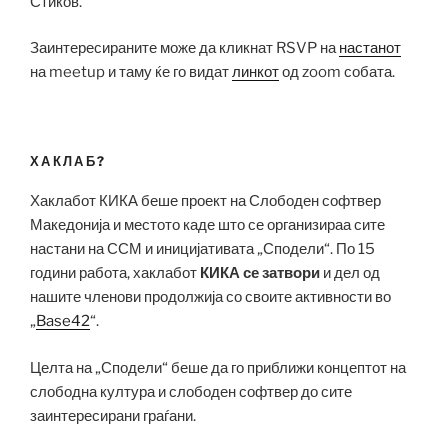
Стиков.
Заинтересираните може да кликнат RSVP на
настанот
на meetup и таму ќе го видат
линкот
од zoom собата.
ХАКЛАБ?
Хаклабот КИКА беше проект на Слободен софтвер
Македонија и местото каде што се организираа сите
настани на ССМ и иницијативата „Сподели“. По 15
години работа, хаклабот
КИКА се затвори
и дел од
нашите членови продолжија со своите активности во
„
Base42
“.
Целта на „Сподели“ беше да го приближи концептот на
слободна култура и слободен софтвер до сите
заинтересирани граѓани.