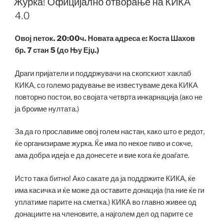
Журка! Официјално отворање на КИКА
4.0
Овој петок. 20:00ч. Новата адреса е: Коста Шахов
бр. 7 стан 5 (до Њу Ејџ.)
Драги пријатели и поддржувачи на скопскиот хаклаб
КИКА, со големо радување ве известуваме дека КИКА
повторно постои, во својата четврта инкарнација (ако не
ја броиме нултата.)
За да го прославиме овој голем настан, како што е редот,
ќе организираме журка. Ќе има по некое пиво и сокче,
ама добра идеја е да донесете и вие кога ќе доаѓате.
Исто така битно! Ако сакате да ја поддржите КИКА, ќе
има касичка и ќе може да оставите донација (па ние ќе ги
уплатиме парите на сметка.) КИКА во главно живее од
донациите на членовите, а најголем дел од парите се