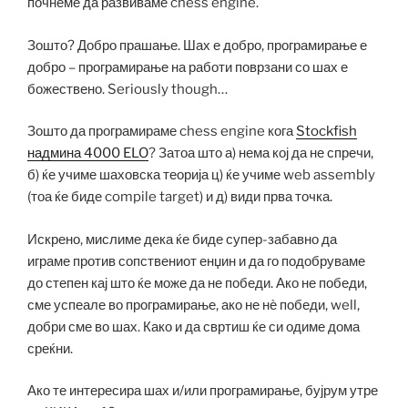
почнеме да развиваме chess engine.
Зошто? Добро прашање. Шах е добро, програмирање е
добро – програмирање на работи поврзани со шах е
божествено. Seriously though…
Зошто да програмираме chess engine кога
Stockfish
надмина 4000 ELO
? Затоа што а) нема кој да не спречи,
б) ќе учиме шаховска теорија ц) ќе учиме web assembly
(тоа ќе биде compile target) и д) види прва точка.
Искрено, мислиме дека ќе биде супер-забавно да
играме против сопствениот енџин и да го подобруваме
до степен кај што ќе може да не победи. Ако не победи,
сме успеале во програмирање, ако не нѐ победи, well,
добри сме во шах. Како и да свртиш ќе си одиме дома
среќни.
Ако те интересира шах и/или програмирање, бујрум утре