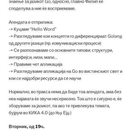
знаење за јазикот Go, односно, главно Филип ќе
споделува а ние ќе восприемаме.
Агендата е отприлика:
-> Куцаме “Hello Word”
-> Разгледуваме кои концепти го диференцираат Golang
од другите јазици (пр. комуникациски процеси)
-> Се разпознаваме со основните типови: структури,
интерфејси, низи, мапи…
-> Правиме чет апликација
-> Разгледуваме апликација на Go во вистинскиот свет и
кои се најдобри ресурси да се научи
Нормално, во пракса нема да биде тоа агендата, ама без
неа најавата ќе звучи несериозно. Тоа што е сигурно е, ќе
зборуваме за јазикот, па ако те привлекува темата,
бујрум во КИКА 4.0 (до Њу Ејџ.)
Вторник, од 19ч.