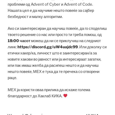
проблеми од Advent of Cyber и Advent of Code.
Нашата цел е да научиме нешто повеќе за сајбер
безбедност и малку алгоритми.
Ако си заинтересиран да научиш повеќе, да го споделиш
твоето решение со нас или просто ти треба помош, од
18:00 часот
можеш да ни се приклучиш на следниот
линк:
https://discord.gg/uW4uajdc99
. Или доколку си
етички хакер/ка, личност што е заинтересиран/а за
новите хакови во јавност или ја интересираат загатки,
или пак имаш желба да расипеш нешто и да научиш
нешто повеќе, МЕХ е тука да те пречека со отворени
раце.
МЕХ ја користи оваа прилика да искаже голема
благодарност до Хаклаб КИКА.