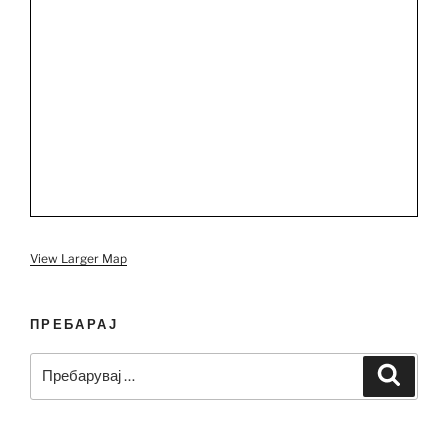
View Larger Map
ПРЕБАРАЈ
Пребарувај
Барај
за: