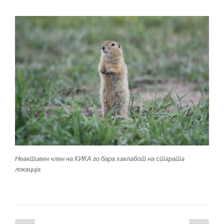
Неактивен член на КИКА го бара хаклабот на старата
локација