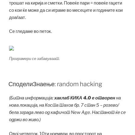
трошат на кирија и сметки. Повеќе пари = повеќе гаџети
со кои ќе може да си играме во месеците и годините кои
доаѓаат.
Се гледаме во петок.
Програмери се забавуваат.
СподелиЗнаење: random hacking
(Битна информација:
хаклаб КИКА 4.0 е отворен
на
нова локација, на Коста Шахов бр. 7 стан 5 – розево/
бела зграда лево од кафичот New Age. Настанот ќе се
одржи во живо.)
Овој четврток, 10ти ноември, во просторот на