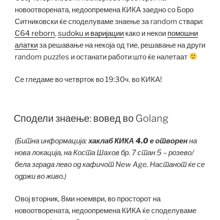
новоотворената, недоопремена КИКА заедно со Боро
Ситниковски ќе споделуваме знаење за random ствари:
C64 reborn
,
sudoku и варијации
како и некои
помошни
алатки
за решавање на некоја од тие, решавање на други
random puzzles и останати работи што ќе налетаат
Се гледаме во четврток во 19:30ч. во КИКА!
Сподели знаење: вовед во Golang
(Битна информација:
хаклаб КИКА 4.0 е отворен
на
нова локација, на Коста Шахов бр. 7 стан 5 – розево/
бела зграда лево од кафичот New Age. Настанот ќе се
одржи во живо.)
Овој вторник, 8ми ноември, во просторот на
новоотворената, недоопремена КИКА ќе споделуваме